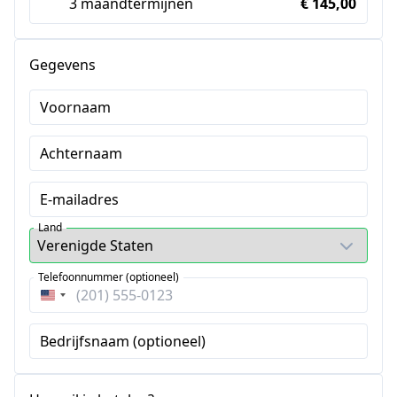
3 maandtermijnen
€ 145,00
Gegevens
Voornaam
Achternaam
E-mailadres
Land
Telefoonnummer (optioneel)
Verenigde
Staten
Bedrijfsnaam (optioneel)
+1