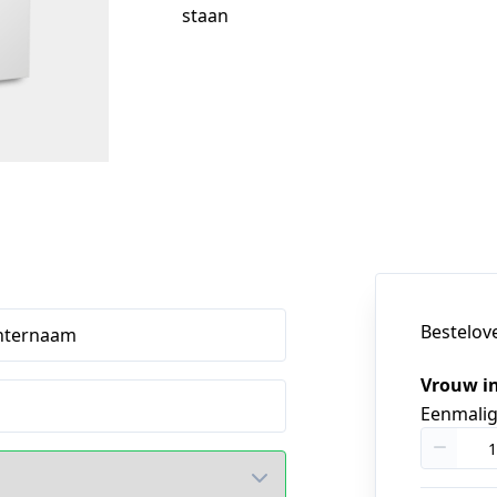
staan
Bestelov
hternaam
Vrouw i
Eenmali