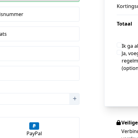
Kortings
isnummer
Totaal
ats
Ik ga 
Ja, voe
regelm
(option
Veilig
Verbin
PayPal