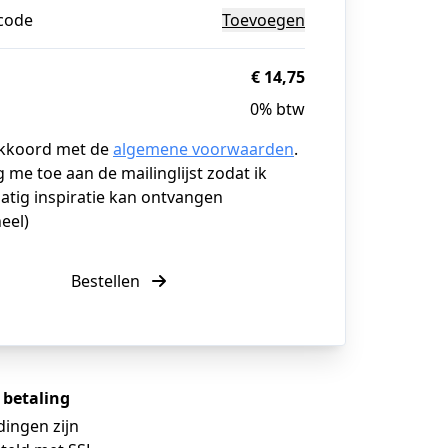
code
Toevoegen
€ 14,75
0% btw
akkoord met de
algemene voorwaarden
.
g me toe aan de mailinglijst zodat ik
atig inspiratie kan ontvangen
eel)
Bestellen
e betaling
dingen zijn