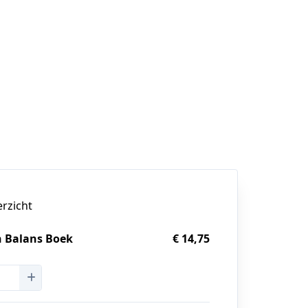
erzicht
n Balans Boek
€ 14,75
g